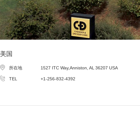
美国
所在地
1527 ITC Way,Anniston, AL 36207 USA
TEL
+1-256-832-4392