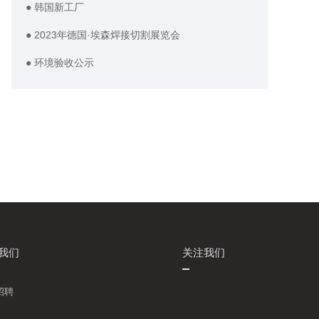
● 韩国新工厂
● 2023年德国·埃森焊接切割展览会
● 环境验收公示
我们
关注我们
招聘