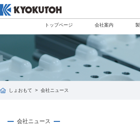
トップページ
会社案内
製
しょおもて
>
会社ニュース
会社ニュース